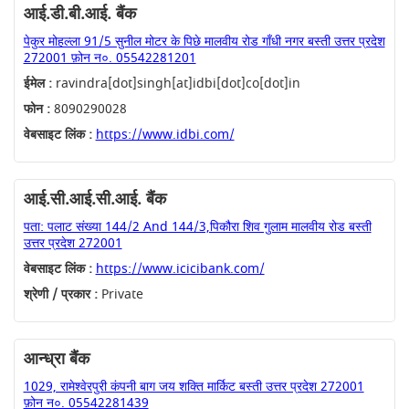
आई.डी.बी.आई. बैंक
पेकुर मोहल्ला 91/5 सुनील मोटर के पिछे मालवीय रोड गाँधी नगर बस्ती उत्तर प्रदेश
272001 फ़ोन न०. 05542281201
ईमेल :
ravindra[dot]singh[at]idbi[dot]co[dot]in
फोन :
8090290028
वेबसाइट लिंक :
https://www.idbi.com/
आई.सी.आई.सी.आई. बैंक
पता: पलाट संख्या 144/2 And 144/3,पिकौरा शिव गुलाम मालवीय रोड बस्ती
उत्तर प्रदेश 272001
वेबसाइट लिंक :
https://www.icicibank.com/
श्रेणी / प्रकार :
Private
आन्ध्रा बैंक
1029, रामेश्वेरपुरी कंपनी बाग जय शक्ति मार्किट बस्ती उत्तर प्रदेश 272001
फ़ोन न०. 05542281439