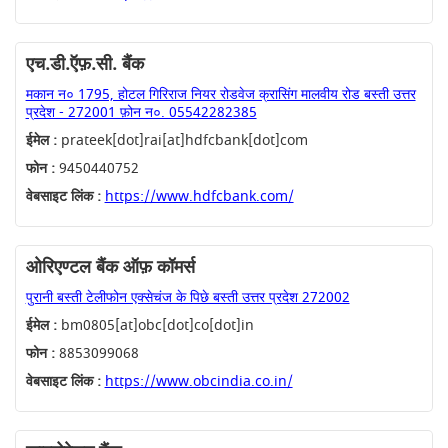
एच.डी.ऍफ़.सी. बैंक
मकान न० 1795, होटल गिरिराज नियर रोडवेज क्रासिंग मालवीय रोड बस्ती उत्तर
प्रदेश - 272001 फ़ोन न०. 05542282385
ईमेल :
prateek[dot]rai[at]hdfcbank[dot]com
फोन :
9450440752
वेबसाइट लिंक :
https://www.hdfcbank.com/
ओरिएण्टल बैंक ऑफ़ कॉमर्स
पुरानी बस्ती टेलीफोन एक्सेचंज के पिछे बस्ती उत्तर प्रदेश 272002
ईमेल :
bm0805[at]obc[dot]co[dot]in
फोन :
8853099068
वेबसाइट लिंक :
https://www.obcindia.co.in/