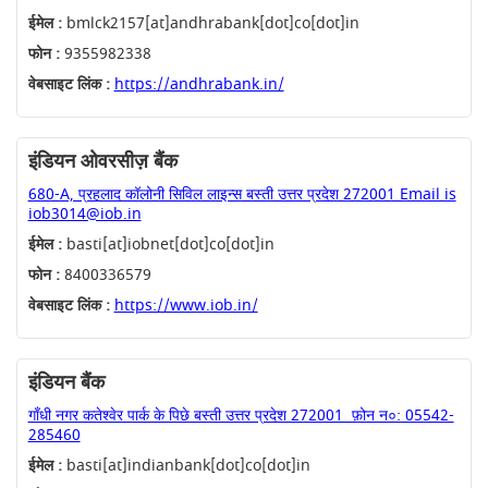
ईमेल :
bmlck2157[at]andhrabank[dot]co[dot]in
फोन :
9355982338
वेबसाइट लिंक :
https://andhrabank.in/
इंडियन ओवरसीज़ बैंक
680-A, प्रहलाद कॉलोनी सिविल लाइन्स बस्ती उत्तर प्रदेश 272001 Email is
iob3014@iob.in
ईमेल :
basti[at]iobnet[dot]co[dot]in
फोन :
8400336579
वेबसाइट लिंक :
https://www.iob.in/
इंडियन बैंक
गाँधी नगर कतेश्वेर पार्क के पिछे बस्ती उत्तर प्रदेश 272001 ‎ फ़ोन न०‎: ‎05542-
285460
ईमेल :
basti[at]indianbank[dot]co[dot]in