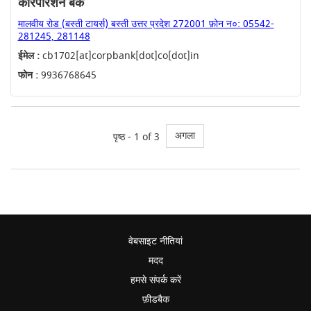
कारपोरेशन बैंक
मालवीय रोड (बस्ती टायर्स) बस्ती उत्तर प्रदेश 272001 फ़ोन न०: 05542-
281245, 281148
ईमेल :
cb1702[at]corpbank[dot]co[dot]in
फोन :
9936768645
अगला
पृष्ठ - 1 of 3
वेबसाइट नीतियां
मदद
हमसे संपर्क करें
फ़ीडबैक